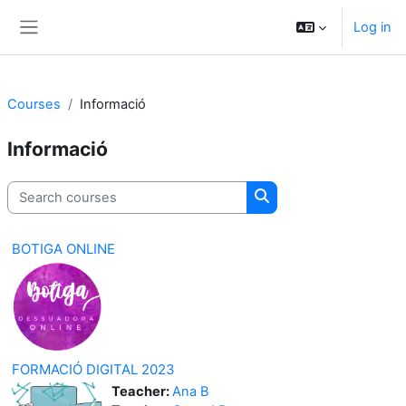
Skip to main content
Log in
Side panel
Courses
Informació
Informació
Search courses
Search courses
BOTIGA ONLINE
FORMACIÓ DIGITAL 2023
Teacher:
Ana B