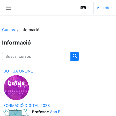
Salta al contenido principal
Acceder
Panel lateral
Cursos
Informació
Informació
Buscar cursos
Buscar cursos
BOTIGA ONLINE
FORMACIÓ DIGITAL 2023
Profesor:
Ana B